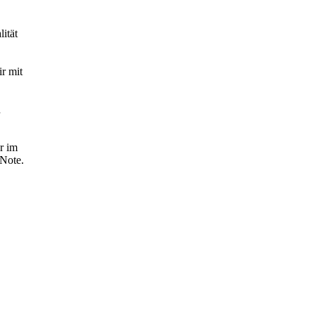
ität
ir mit
h
r im
 Note.