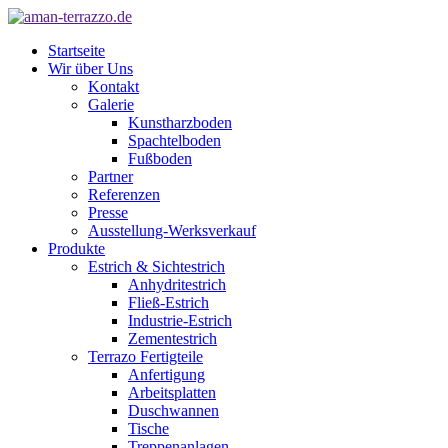
Startseite
Wir über Uns
Kontakt
Galerie
Kunstharzboden
Spachtelboden
Fußboden
Partner
Referenzen
Presse
Ausstellung-Werksverkauf
Produkte
Estrich & Sichtestrich
Anhydritestrich
Fließ-Estrich
Industrie-Estrich
Zementestrich
Terrazo Fertigteile
Anfertigung
Arbeitsplatten
Duschwannen
Tische
Treppenanlagen