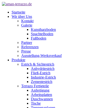
Startseite
Wir über Uns
Kontakt
Galerie
Kunstharzboden
Spachtelboden
Fußboden
Partner
Referenzen
Presse
Ausstellung-Werksverkauf
Produkte
Estrich & Sichtestrich
Anhydritestrich
Fließ-Estrich
Industrie-Estrich
Zementestrich
Terrazo Fertigteile
Anfertigung
Arbeitsplatten
Duschwannen
Tische
Treppenanlagen